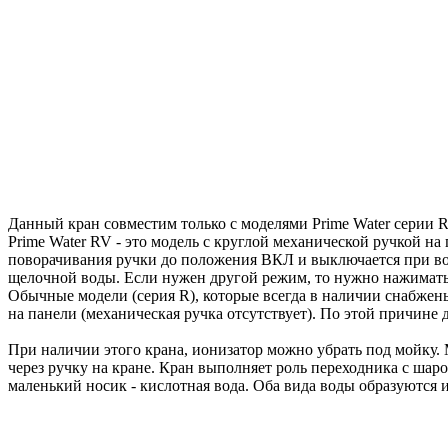
Данный кран совместим только с моделями Prime Water серии 
Prime Water RV - это модель с круглой механической ручкой на
поворачивания ручки до положения ВКЛ и выключается при во
щелочной воды. Если нужен другой режим, то нужно нажимать 
Обычные модели (серия R), которые всегда в наличии снабжен
на панели (механическая ручка отсутствует). По этой причине д
При наличии этого крана, ионизатор можно убрать под мойку. 
через ручку на кране. Кран выполняет роль переходника с шар
маленький носик - кислотная вода. Оба вида воды образуются