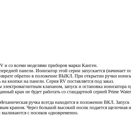
RV и со всеми моделями приборов марки Канген.
 передней панели. Ионизатор этой серии запускается (начинает п
зврате обратно в положение ВЫКЛ. При открытии ручки ионизат
на кнопки на панели. Серия RV поставляется под заказ.
ы электромагнитным клапаном, запуск и остановка ионизатора 
анный кран не будет работать со стандартной серией Prime Water
Механическая ручка всегда находится в положении ВКЛ. Запуск 
овым краном. Через большой высокий носик подается щелочная и
 и выливаются с носиков одновременно.