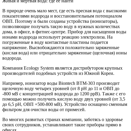
Живая и мертвая вода: где ее найти
В природе очень мало мест, где есть пресная вода с высокими
показателями водорода и восстановительным потенциалом
ОВП. Поэтому и были созданы устройства (ионизаторы),
позволяющие получать такую воду в нужных количествах
дома, в офисе, в фитнес-центре. Прибор для насыщения воды
ионами водорода использует реакцию электролиза. На
погруженные в воду контактные пластины подается
напряжение. Высвобождаются положительно заряженные
(кислая вода) или отрицательно заряженные (щелочная) ионы
водорода.
Компания Ecology System является дистрибутором крупных
производителей подобных устройств из Южной Кореи.
Например, ионизатор воды Biontech BTM-303 производит
щелочную воду четырех уровней (от 8 pH до 11 и ОВП до
-800 мВ с концентрацией водорода до 1200 ppB). Также с его
помощью можно получить кислую воду двух уровней (от 3,5
до 6,5 pH, ОВП +500-800 мВ). Устройство оснащено сменным
фильтром для очистки воды от примесей.
Во многих развитых странах компании, заботясь о здоровье
своих сотрудников, устанавливают такие приборы прямо в
офисах.