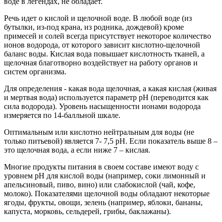
воде в легендах, не обладает.
Речь идет о кислой и щелочной воде. В любой воде (из
бутылки, из-под крана, из родника, дождевой) кроме
примесей и солей всегда присутствует некоторое количество
ионов водорода, от которого зависит кислотно-щелочной
баланс воды. Кислая вода повышает кислотность тканей, а
щелочная благотворно воздействует на работу органов и
систем организма.
Для определения - какая вода щелочная, а какая кислая (живая
и мертвая вода) используется параметр pH (переводится как
сила водорода). Уровень насыщенности ионами водорода
измеряется по 14-балльной шкале.
Оптимальным или кислотно нейтральным для воды (не
только питьевой) является 7- 7,5 pH. Если показатель выше 8 –
это щелочная вода, а если ниже 7 – кислая.
Многие продукты питания в своем составе имеют воду с
уровнем pH для кислой воды (например, соки лимонный и
апельсиновый, пиво, вино) или слабокислой (чай, кофе,
молоко). Показателями щелочной воды обладают некоторые
ягоды, фрукты, овощи, зелень (например, яблоки, бананы,
капуста, морковь, сельдерей, грибы, баклажаны).