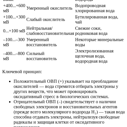
+400...+600
Водопроводная
Умеренный окислитель
мВ
хлорированная вода
+100...+300
Бутилированная вода,
Слабый окислитель
мВ
чай
Нейтральная/
Свежие соки,
0...+100 мВ
слабовосстановительная
родниковая вода
–100...–300
Умеренный
Некоторые минеральные
мВ
восстановитель
воды
Электролизованная
–400...–800
Сильный
щелочная вода,
мВ
восстановитель
водородная вода
Ключевой принцип:
Положительный ОВП (+) указывает на преобладание
окислителей — вода стремится отбирать электроны у
других веществ, что может провоцировать
оксидативный стресс в биологических системах.
Отрицательный ОВП (–) свидетельствует о наличии
свободных электронов и восстановительных агентов
(прежде всего молекулярного водорода H₂) — такая вода
способна отдавать электроны, нейтрализуя свободные
радикалы и защищая клетки от оксидативного