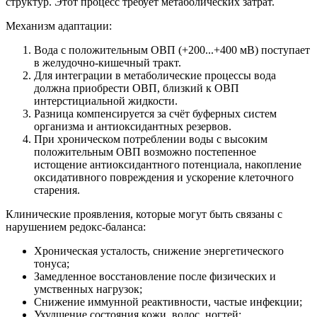
структур. Этот процесс требует метаболических затрат.
Механизм адаптации:
Вода с положительным ОВП (+200...+400 мВ) поступает
в желудочно-кишечный тракт.
Для интеграции в метаболические процессы вода
должна приобрести ОВП, близкий к ОВП
интерстициальной жидкости.
Разница компенсируется за счёт буферных систем
организма и антиоксидантных резервов.
При хроническом потреблении воды с высоким
положительным ОВП возможно постепенное
истощение антиоксидантного потенциала, накопление
оксидативного повреждения и ускорение клеточного
старения.
Клинические проявления, которые могут быть связаны с
нарушением редокс-баланса:
Хроническая усталость, снижение энергетического
тонуса;
Замедленное восстановление после физических и
умственных нагрузок;
Снижение иммунной реактивности, частые инфекции;
Ухудшение состояния кожи, волос, ногтей;