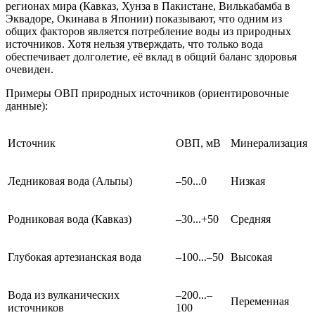
регионах мира (Кавказ, Хунза в Пакистане, Вилькабамба в
Эквадоре, Окинава в Японии) показывают, что одним из
общих факторов является потребление воды из природных
источников. Хотя нельзя утверждать, что только вода
обеспечивает долголетие, её вклад в общий баланс здоровья
очевиден.
Примеры ОВП природных источников (ориентировочные
данные):
Источник
ОВП, мВ
Минерализация
Ледниковая вода (Альпы)
–50...0
Низкая
Родниковая вода (Кавказ)
–30...+50
Средняя
Глубокая артезианская вода
–100...–50
Высокая
Вода из вулканических
–200...–
Переменная
источников
100