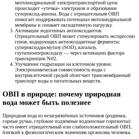
митохондриальной электронтранспортной цепи
происходит «утечка» электронов и образование
супероксид-аниона. Вода с отрицательным ОВП
помогает поддерживать потенциал митохондриальной
мембраны и снижает оксидативную нагрузку.
Активация эндогенных антиоксидантов.
Отрицательный ОВП может стимулировать экспрессию
генов, кодирующих антиоксидантные ферменты:
супероксиддисмутазу (SOD), каталазу,
глутатионпероксидазу — через активацию фактора
транскрипции Nrf2.
Улучшение гидратации на клеточном уровне.
Электрохимическая совместимость воды с
внутриклеточной средой облегчает трансмембранный
транспорт воды и питательных веществ.
ОВП в природе: почему природная
вода может быть полезнее
Природная вода из незагрязнённых источников (родники,
горные ручьи, глубокие подземные водоносные горизонты)
часто имеет отрицательный или слабоположительный ОВП,
близкий к физиологическим значениям организма человека.