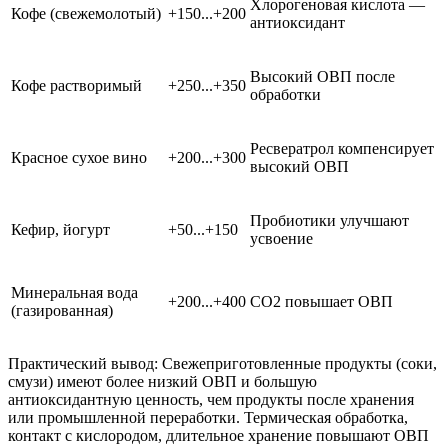
Хлорогеновая кислота —
Кофе (свежемолотый)
+150...+200
антиоксидант
Высокий ОВП после
Кофе растворимый
+250...+350
обработки
Ресвератрол компенсирует
Красное сухое вино
+200...+300
высокий ОВП
Пробиотики улучшают
Кефир, йогурт
+50...+150
усвоение
Минеральная вода
+200...+400
CO2 повышает ОВП
(газированная)
Практический вывод: Свежеприготовленные продукты (соки,
смузи) имеют более низкий ОВП и большую
антиоксидантную ценность, чем продукты после хранения
или промышленной переработки. Термическая обработка,
контакт с кислородом, длительное хранение повышают ОВП