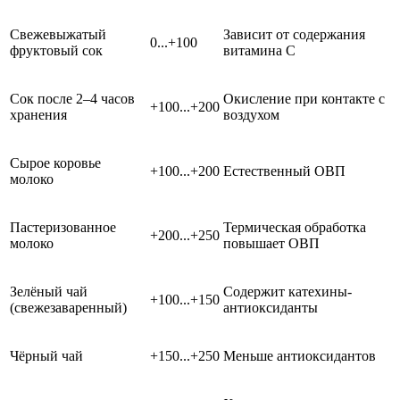
Свежевыжатый
Зависит от содержания
0...+100
фруктовый сок
витамина С
Сок после 2–4 часов
Окисление при контакте с
+100...+200
хранения
воздухом
Сырое коровье
+100...+200
Естественный ОВП
молоко
Пастеризованное
Термическая обработка
+200...+250
молоко
повышает ОВП
Зелёный чай
Содержит катехины-
+100...+150
(свежезаваренный)
антиоксиданты
Чёрный чай
+150...+250
Меньше антиоксидантов