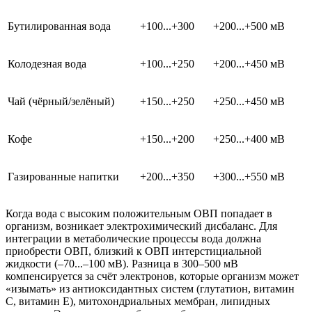
Бутилированная вода
+100...+300
+200...+500 мВ
Колодезная вода
+100...+250
+200...+450 мВ
Чай (чёрный/зелёный)
+150...+250
+250...+450 мВ
Кофе
+150...+200
+250...+400 мВ
Газированные напитки
+200...+350
+300...+550 мВ
Когда вода с высоким положительным ОВП попадает в
организм, возникает электрохимический дисбаланс. Для
интеграции в метаболические процессы вода должна
приобрести ОВП, близкий к ОВП интерстициальной
жидкости (–70...–100 мВ). Разница в 300–500 мВ
компенсируется за счёт электронов, которые организм может
«изымать» из антиоксидантных систем (глутатион, витамин
С, витамин Е), митохондриальных мембран, липидных