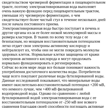
свидетельством чрезмерной ферментации в пищеварительном
тракте, поэтому электроактивированная вода выполняет
очень важную функцию перед пищеварительным трактом,
уменьшая эту чрезмерную ферментацию, о чем
свидетельствует более чистый стул в течение нескольких дней
после начала постоянного приема.
Электроактивированная вода быстро поступает в печень и
другие органы из-за ее более низкой молекулярной массы и
размера кластеров. В тканях по всему телу вода с ее
безопасным, но мощным восстановительным потенциалом
легко отдает свои электроны активному кислороду и
нейтрализует их, чтобы они не могли повредить молекулы
здоровых клеток. Нормальные клетки защищены от кражи
электронов активного кислорода и могут продолжать
нормально функционировать и регенерировать.
Сейчас во всем мире люди все больше понимают важность
употребления достаточного количества воды. Потребители
чаще всего покупают различные виды бутилированной воды.
Данные исследований показывают, что минеральные воды
имеют окислительно-восстановительный потенциал +200 мВ,
что немного лучше, чем +400 мВ фильтрованной
водопроводной воды. Однако по сравнению с любой
бутилированной водой электроактивированная вода с ее
восстановительным потенциалом от -250 мВ вне всякого
сравнения благодаря своей способности поглощать активные