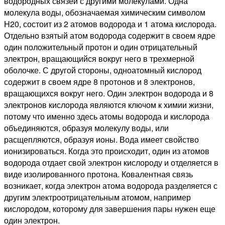
водородных связей с другими молекулами. Одна
молекула воды, обозначаемая химическим символом
H20, состоит из 2 атомов водорода и 1 атома кислорода.
Отдельно взятый атом водорода содержит в своем ядре
один положительный протон и один отрицательный
электрон, вращающийся вокруг него в трехмерной
оболочке. С другой стороны, одноатомный кислород
содержит в своем ядре 8 протонов и 8 электронов,
вращающихся вокруг него. Один электрон водорода и 8
электронов кислорода являются ключом к химии жизни,
потому что именно здесь атомы водорода и кислорода
объединяются, образуя молекулу воды, или
расщепляются, образуя ионы.
Вода имеет свойство
ионизироваться. Когда это происходит, один из атомов
водорода отдает свой электрон кислороду и отделяется в
виде изолированного протона. Ковалентная связь
возникает, когда электрон атома водорода разделяется с
другим электроотрицательным атомом, например
кислородом, которому для завершения пары нужен еще
один электрон.