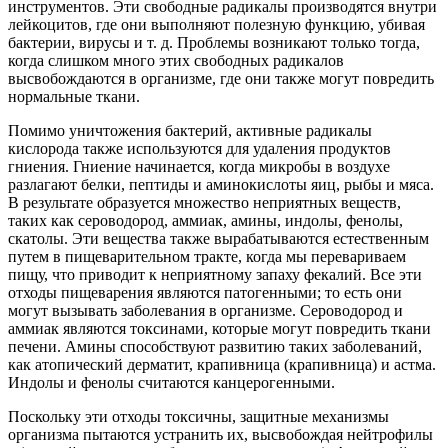
инструментов. Эти свободные радикалы производятся внутри
лейкоцитов, где они выполняют полезную функцию, убивая
бактерии, вирусы и т. д. Проблемы возникают только тогда,
когда слишком много этих свободных радикалов
высвобождаются в организме, где они также могут повредить
нормальные ткани.
Помимо уничтожения бактерий, активные радикалы
кислорода также используются для удаления продуктов
гниения. Гниение начинается, когда микробы в воздухе
разлагают белки, пептиды и аминокислоты яиц, рыбы и мяса.
В результате образуется множество неприятных веществ,
таких как сероводород, аммиак, амины, индолы, фенолы,
скатолы. Эти вещества также вырабатываются естественным
путем в пищеварительном тракте, когда мы перевариваем
пищу, что приводит к неприятному запаху фекалий. Все эти
отходы пищеварения являются патогенными; то есть они
могут вызывать заболевания в организме. Сероводород и
аммиак являются токсинами, которые могут повредить ткани
печени. Амины способствуют развитию таких заболеваний,
как атопический дерматит, крапивница (крапивница) и астма.
Индолы и фенолы считаются канцерогенными.
Поскольку эти отходы токсичны, защитные механизмы
организма пытаются устранить их, высвобождая нейтрофилы