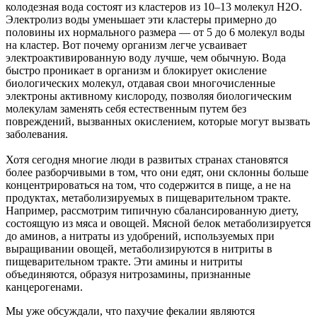
колодезная вода состоят из кластеров из 10–13 молекул H2O.
Электролиз воды уменьшает эти кластеры примерно до
половины их нормального размера — от 5 до 6 молекул воды
на кластер. Вот почему организм легче усваивает
электроактивированную воду лучше, чем обычную. Вода
быстро проникает в организм и блокирует окисление
биологических молекул, отдавая свои многочисленные
электроны активному кислороду, позволяя биологическим
молекулам заменять себя естественным путем без
повреждений, вызванных окислением, которые могут вызвать
заболевания.
Хотя сегодня многие люди в развитых странах становятся
более разборчивыми в том, что они едят, они склонны больше
концентрироваться на том, что содержится в пище, а не на
продуктах, метаболизируемых в пищеварительном тракте.
Например, рассмотрим типичную сбалансированную диету,
состоящую из мяса и овощей. Мясной белок метаболизируется
до аминов, а нитраты из удобрений, используемых при
выращивании овощей, метаболизируются в нитриты в
пищеварительном тракте. Эти амины и нитриты
объединяются, образуя нитрозамины, признанные
канцерогенами.
Мы уже обсуждали, что пахучие фекалии являются