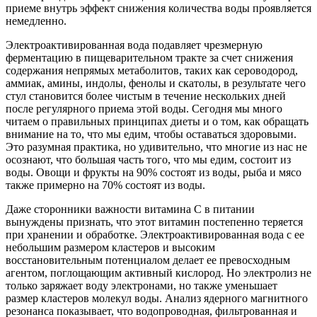
приеме внутрь эффект снижения количества воды проявляется
немедленно.
Электроактивированная вода подавляет чрезмерную
ферментацию в пищеварительном тракте за счет снижения
содержания непрямых метаболитов, таких как сероводород,
аммиак, амины, индолы, фенолы и скатолы, в результате чего
стул становится более чистым в течение нескольких дней
после регулярного приема этой воды. Сегодня мы много
читаем о правильных принципах диеты и о том, как обращать
внимание на то, что мы едим, чтобы оставаться здоровыми.
Это разумная практика, но удивительно, что многие из нас не
осознают, что большая часть того, что мы едим, состоит из
воды. Овощи и фрукты на 90% состоят из воды, рыба и мясо
также примерно на 70% состоят из воды.
Даже сторонники важности витамина С в питании
вынуждены признать, что этот витамин постепенно теряется
при хранении и обработке. Электроактивированная вода с ее
небольшим размером кластеров и высоким
восстановительным потенциалом делает ее превосходным
агентом, поглощающим активный кислород. Но электролиз не
только заряжает воду электронами, но также уменьшает
размер кластеров молекул воды. Анализ ядерного магнитного
резонанса показывает, что водопроводная, фильтрованная и