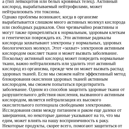
а (тип лейкоцитов или белых кровяных телец). Активный
кислород, вырабатываемый нейтрофилами, может
нейтрализовать эти токсины.
Однако проблемы возникают, когда в организме
вырабатывается слишком много активных молекул кислорода
или свободных радикалов. Они чрезвычайно реактивны и
могут также прикрепляться к нормальным, здоровым клеткам
и генетически повреждать их. Эти активные радикалы
кислорода захватывают электроны у нормальных, здоровых
биологических молекул. Этот «захват» электронов активным
кислородом окисляет ткани и может вызвать заболевание.
Поскольку активный кислород может повредить нормальные
ткани, важно нейтрализовать или удалить этот активный
кислород из организма, прежде чем он может вызвать распад
здоровых тканей. Если мы сможем найти эффективный метод
блокирования окисления здоровых тканей активным
кислородом, мы сможем попытаться предотвратить
заболевание. Одним из способов защитить здоровые ткани от
разрушительного действия окисления, вызванного активным
кислородом, является нейтрализация их высокого
окислительного потенциала свободными электронами.
Исследования связи между питанием и раком еще далеки от
завершения, но некоторые данные указывают на то, что мы
едим, может влиять на нашу восприимчивость к раку.
Некоторые продукты, скорее всего, помогают защититься от