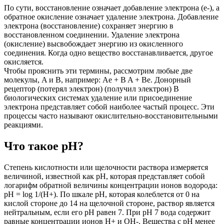
По сути, восстановление означает добавление электрона (е-), а
обратное окисление означает удаление электрона. Добавление
электрона (восстановление) сохраняет энергию в
восстановленном соединении. Удаление электрона
(окисление) высвобождает энергию из окисленного
соединения. Когда одно вещество восстанавливается, другое
окисляется.
Чтобы прояснить эти термины, рассмотрим любые две
молекулы, A и B, например: Ae + B A + Be. Донорный
рецептор (потерял электрон) (получил электрон) В
биологических системах удаление или присоединение
электрона представляет собой наиболее частый процесс. Эти
процессы часто называют окислительно-восстановительными
реакциями.
Что такое pH?
Степень кислотности или щелочности раствора измеряется
величиной, известной как pH, которая представляет собой
логарифм обратной величины концентрации ионов водорода:
pH = log 1/(H+). По шкале pH, которая колеблется от 0 на
кислой стороне до 14 на щелочной стороне, раствор является
нейтральным, если его pH равен 7. При pH 7 вода содержит
равные концентрации ионов H+ и OH-. Вещества с pH менее