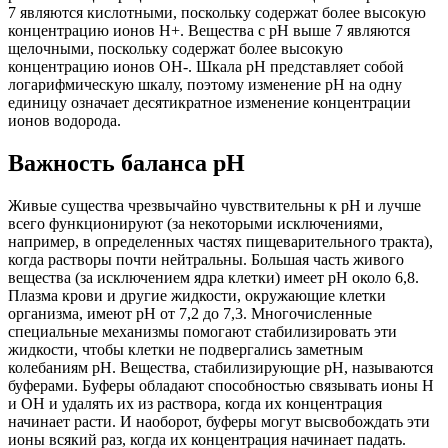
7 являются кислотными, поскольку содержат более высокую
концентрацию ионов H+. Вещества с pH выше 7 являются
щелочными, поскольку содержат более высокую
концентрацию ионов OH-. Шкала pH представляет собой
логарифмическую шкалу, поэтому изменение pH на одну
единицу означает десятикратное изменение концентрации
ионов водорода.
Важность баланса pH
Живые существа чрезвычайно чувствительны к pH и лучше
всего функционируют (за некоторыми исключениями,
например, в определенных частях пищеварительного тракта),
когда растворы почти нейтральны. Большая часть живого
вещества (за исключением ядра клетки) имеет pH около 6,8.
Плазма крови и другие жидкости, окружающие клетки
организма, имеют pH от 7,2 до 7,3. Многочисленные
специальные механизмы помогают стабилизировать эти
жидкости, чтобы клетки не подвергались заметным
колебаниям pH. Вещества, стабилизирующие pH, называются
буферами. Буферы обладают способностью связывать ионы H
и OH и удалять их из раствора, когда их концентрация
начинает расти. И наоборот, буферы могут высвобождать эти
ионы всякий раз, когда их концентрация начинает падать.