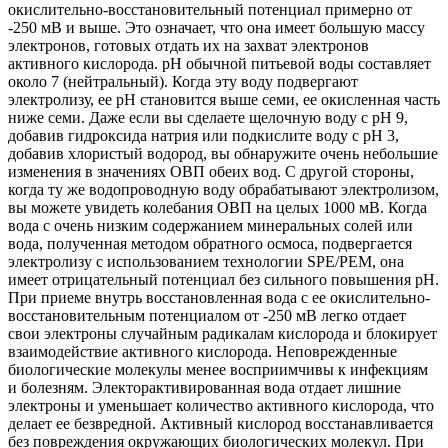
окислительно-восстановительный потенциал примерно от
-250 мВ и выше. Это означает, что она имеет большую массу
электронов, готовых отдать их на захват электронов
активного кислорода. pH обычной питьевой воды составляет
около 7 (нейтральный). Когда эту воду подвергают
электролизу, ее pH становится выше семи, ее окисленная часть
ниже семи. Даже если вы сделаете щелочную воду с pH 9,
добавив гидроксида натрия или подкислите воду с pH 3,
добавив хлористый водород, вы обнаружите очень небольшие
изменения в значениях ОВП обеих вод. С другой стороны,
когда ту же водопроводную воду обрабатывают электролизом,
вы можете увидеть колебания ОВП на целых 1000 мВ. Когда
вода с очень низким содержанием минеральных солей или
вода, полученная методом обратного осмоса, подвергается
электролизу с использованием технологии SPE/PEM, она
имеет отрицательный потенциал без сильного повышения pH.
При приеме внутрь восстановленная вода с ее окислительно-
восстановительным потенциалом от -250 мВ легко отдает
свои электроны случайным радикалам кислорода и блокирует
взаимодействие активного кислорода. Неповрежденные
биологические молекулы менее восприимчивы к инфекциям
и болезням. Электорактивированная вода отдает лишние
электроны и уменьшает количество активного кислорода, что
делает ее безвредной. Активный кислород восстанавливается
без повреждения окружающих биологических молекул. При