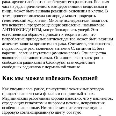
рака, другие наоборот способствуют его развитию. Большая
часть вреда, причиненного канцерогенными веществами в
пище, может быть вызвана реакцией окисления в клетке. В
этом процессе молекула кислорода может повредить
генетический код клетки. Многие исследователи полагают,
что вещества, предотвращающие окисление, называемые
АНТИОКСИДАНТЫ, могут блокировать ущерб. Это
естественным образом приводит к теории о том, что
потребление природных антиоксидантов может быть важным
аспектом защиты организма от рака. Считается, что вещества,
подавляющие рак, включают витамин С, витамин Е, бета-
каротин, селен и глутатион (аминокислота). Эти вещества
являются восстановителями. Они доставляют электроны
свободным радикалам и блокируют взаимодействие
свободных радикалов с нормальной тканью.
Как мы можем избежать болезней
Как упоминалось ранее, присутствие токсичных отходов
придает человеческим фекалиям неприятный запах.
Медицинским работникам хорошо известно, что у пациентов,
страдающих гепатитом и циррозом печени, испражнения
особенно зловонные. Ничто не заменит естественную и
здоровую сбалансированную диету, богатую