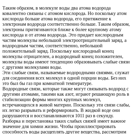
Таким образом, в молекуле воды два атома водорода
ковалентно связаны с атомом кислорода. Но поскольку атом
кислорода больше атома водорода, его притяжение к
электронам водорода соответственно больше. Таким образом,
электроны притягиваются ближе к более крупному атому
кислорода и от атома водорода. Это придает кислородным
частям молекулы небольшой электроотрицательный заряд, а
водородным частям, соответственно, небольшой
положительный заряд. Поскольку кислородный конец
молекулы отрицателен, а водородный конец положителен,
молекулы воды имеют тенденцию образовывать слабые связи
с другими молекулами воды.
Эти слабые связи, называемые водородными связями, служат
для соединения всех молекул в одной порции воды. Без них
это был бы газ при комнатной температуре.
Водородные связи, которые также могут связывать водород с
другими атомами, такими как азот, играют решающую роль в
стабилизации формы многих крупных молекул,
встречающихся в живой материи. Поскольку эти связи слабы,
их легко разрывать и реформировать. В жидкой воде они
разрушаются и восстанавливаются 1011 раз в секунду.
Разборка и перестановка таких слабых связей имеет важное
значение для химии жизни. Чтобы проиллюстрировать
способность воды расщеплять другие вещества, рассмотрим