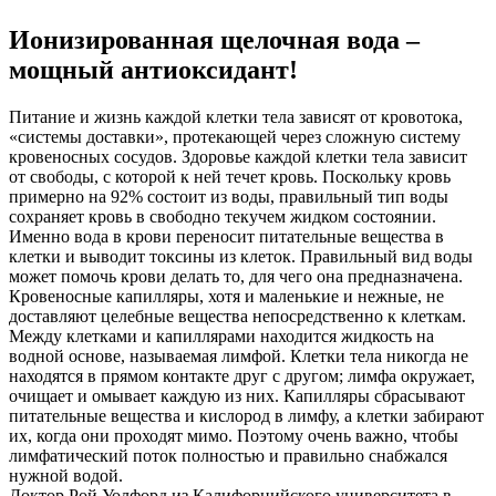
Ионизированная щелочная вода –
мощный антиоксидант!
Питание и жизнь каждой клетки тела зависят от кровотока,
«системы доставки», протекающей через сложную систему
кровеносных сосудов. Здоровье каждой клетки тела зависит
от свободы, с которой к ней течет кровь. Поскольку кровь
примерно на 92% состоит из воды, правильный тип воды
сохраняет кровь в свободно текучем жидком состоянии.
Именно вода в крови переносит питательные вещества в
клетки и выводит токсины из клеток. Правильный вид воды
может помочь крови делать то, для чего она предназначена.
Кровеносные капилляры, хотя и маленькие и нежные, не
доставляют целебные вещества непосредственно к клеткам.
Между клетками и капиллярами находится жидкость на
водной основе, называемая лимфой. Клетки тела никогда не
находятся в прямом контакте друг с другом; лимфа окружает,
очищает и омывает каждую из них. Капилляры сбрасывают
питательные вещества и кислород в лимфу, а клетки забирают
их, когда они проходят мимо. Поэтому очень важно, чтобы
лимфатический поток полностью и правильно снабжался
нужной водой.
Доктор Рой Уолфорд из Калифорнийского университета в